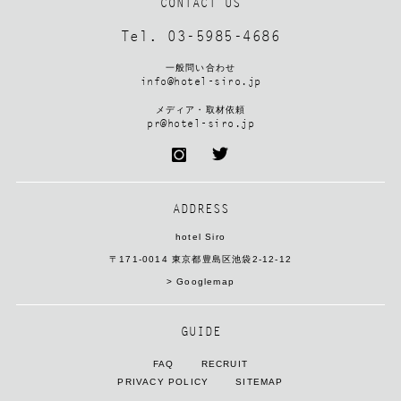
CONTACT US
Tel. 03-5985-4686
一般問い合わせ
info@hotel-siro.jp
メディア・取材依頼
pr@hotel-siro.jp
ADDRESS
hotel Siro
〒171-0014 東京都豊島区池袋2-12-12
> Googlemap
GUIDE
FAQ
RECRUIT
PRIVACY POLICY
SITEMAP